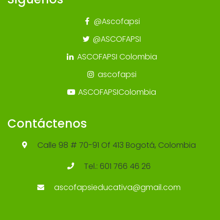
@Ascofapsi
@ASCOFAPSI
ASCOFAPSI Colombia
ascofapsi
ASCOFAPSIColombia
Contáctenos
Calle 98 # 70-91 Of 413 Bogotá, Colombia
Tel.: 601 766 46 26
ascofapsieducativa@gmail.com